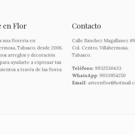
e en Flor
Contacto
 una florería en
Calle Sanchez Magallanez #8
hermosa, Tabasco, desde 2006.
Col. Centro, Villahermosa,
os arreglos y decoración
Tabasco.
 para ayudarte a expresar tus
Teléfono
: 9932530433
ientos a través de las flores.
WhatsApp
: 9933954250
Email
: arteenflor@hotmail.