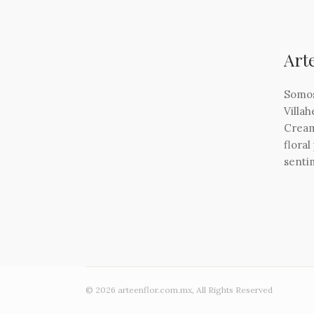
Art
Somos
Villa
Cream
floral
sentim
© 2026 arteenflor.com.mx, All Rights Reserved