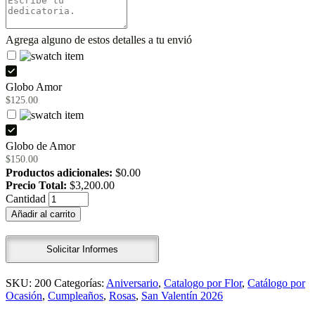
Agrega alguno de estos detalles a tu envió
Globo Amor
$
125.00
Globo de Amor
$
150.00
Productos adicionales:
$
0.00
Precio Total:
$
3,200.00
Arreglo
Cantidad
de
Añadir al carrito
100
rosas
rojas
Solicitar Informes
quantity
SKU:
200
Categorías:
Aniversario
,
Catalogo por Flor
,
Catálogo por
Ocasión
,
Cumpleaños
,
Rosas
,
San Valentín 2026