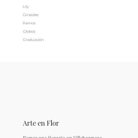
Lily
Girasoles
Ramos
Globos
Graduación
Arte en Flor
Somos una florería en Villahermosa,