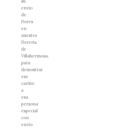
su
envio
de
flores
en
nuestra
floreria
de
Villahermosa,
para
demostrar
ese
cariño
a
esa
persona
especial
con
envio