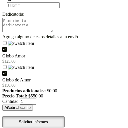
Dedicatoria:
Agrega alguno de estos detalles a tu envió
Globo Amor
$
125.00
Globo de Amor
$
150.00
Productos adicionales:
$
0.00
Precio Total:
$
550.00
Ramo
Cantidad
12
Añadir al carrito
rosas
rojas
quantity
Solicitar Informes