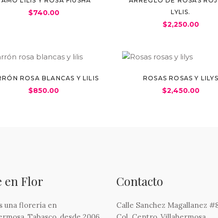
RAMO LILIS Y ROSA FIUSHA
ARREGLO DE ROSAS ROJ
$
740.00
LYLIS.
$
2,250.00
RRÓN ROSA BLANCAS Y LILIS
ROSAS ROSAS Y LILY
$
850.00
$
2,450.00
e en Flor
Contacto
 una florería en
Calle Sanchez Magallanez #8
hermosa, Tabasco, desde 2006.
Col. Centro, Villahermosa,